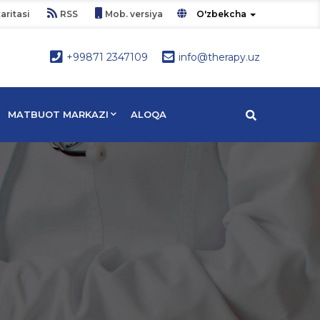
aritasi
RSS
Mob. versiya
O'zbekcha
+99871 2347109
info@therapy.uz
MATBUOT MARKAZI
ALOQA