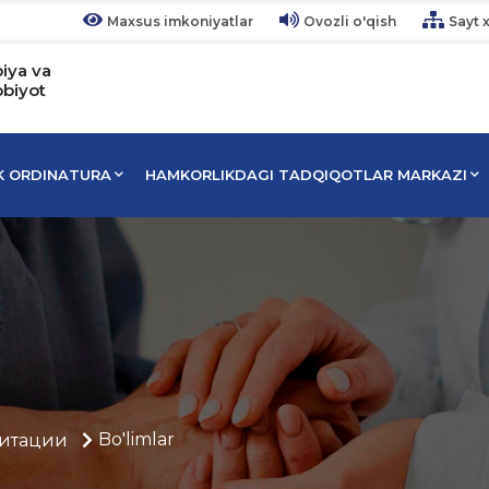
Maxsus imkoniyatlar
Ovozli o'qish
Sayt x
piya va
bbiyot
IK ORDINATURA
HAMKORLIKDAGI TADQIQOTLAR MARKAZI
Bo'limlar
итации