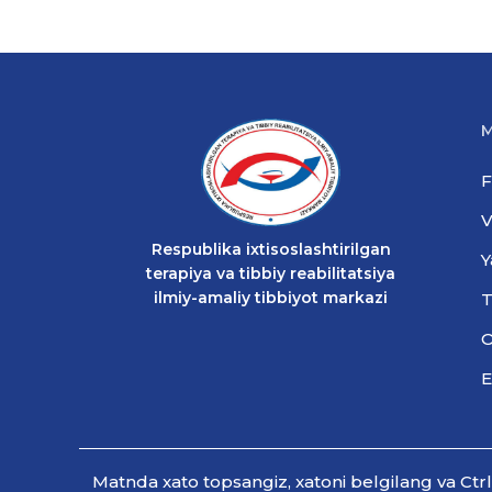
M
F
V
Respublika ixtisoslashtirilgan
Y
terapiya va tibbiy reabilitatsiya
ilmiy-amaliy tibbiyot markazi
T
O
E
Мatnda xato topsangiz, xatoni belgilang va Ctr