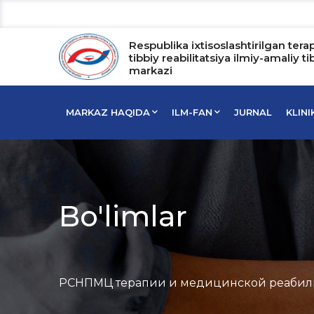
Respublika ixtisoslashtirilgan tera
tibbiy reabilitatsiya ilmiy-amaliy ti
markazi
MARKAZ HAQIDA
ILM-FAN
JURNAL
KLIN
Bo'limlar
РСНПМЦ терапии и медицинской реабил