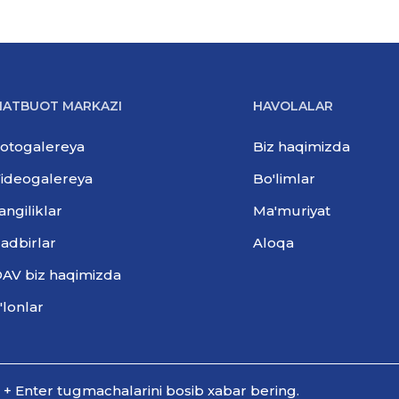
ATBUOT MARKAZI
HAVOLALAR
otogalereya
Biz haqimizda
ideogalereya
Bo'limlar
angiliklar
Ma'muriyat
adbirlar
Aloqa
AV biz haqimizda
'lonlar
l + Enter tugmachalarini bosib xabar bering.