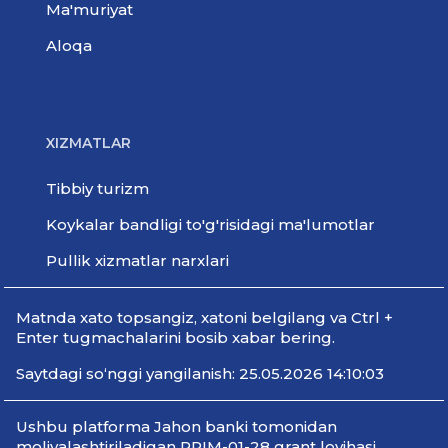
Ma'muriyat
Aloqa
XIZMATLAR
Tibbiy turizm
Koykalar bandligi to'g'risidagi ma'lumotlar
Pullik xizmatlar narxlari
Мatnda xato topsangiz, xatoni belgilang va Ctrl +
Enter tugmachalarini bosib xabar bering.
Saytdagi so‘nggi yangilanish: 25.05.2026 14:10:03
Ushbu platforma Jahon banki tomonidan
moliyalashtiriladigan PRIM-01-28 grant loyihasi