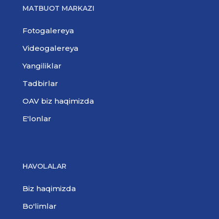
MATBUOT MARKAZI
Fotogalereya
Videogalereya
Yangiliklar
Tadbirlar
OAV biz haqimizda
E'lonlar
HAVOLALAR
Biz haqimizda
Bo'limlar