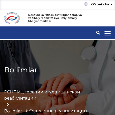
O'zbekcha
Respublika ixtisoslashtirilgan terapiya
va tibbiy reabilitatsiya ilmiy-amaliy
tibbiyot markazi
Bo'limlar
РСНПМЦ терапии и медицинской
реабилитации
Отделение реабилитации
Bo'limlar