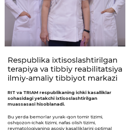
Respublika ixtisoslashtirilgan
terapiya va tibbiy reabilitatsiya
ilmiy-amaliy tibbiyot markazi
RIT va TRIAM respublikaning ichki kasalliklar
sohasidagi yetakchi ixtisoslashtirilgan
muassasasi hisoblanadi.
Bu yerda bemorlar yurak-qon tomir tizimi,
oshqozon-ichak tizimi, nafas olish tizimi,
revmatologiyaning asosiy kasalliklarini optimal