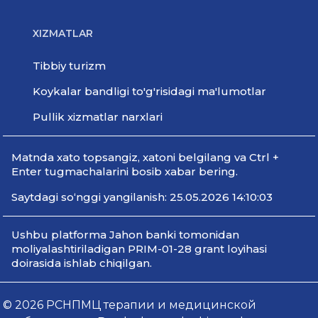
XIZMATLAR
Tibbiy turizm
Koykalar bandligi to'g'risidagi ma'lumotlar
Pullik xizmatlar narxlari
Мatnda xato topsangiz, xatoni belgilang va Ctrl +
Enter tugmachalarini bosib xabar bering.
Saytdagi so‘nggi yangilanish: 25.05.2026 14:10:03
Ushbu platforma Jahon banki tomonidan
moliyalashtiriladigan PRIM-01-28 grant loyihasi
doirasida ishlab chiqilgan.
© 2026 РСНПМЦ терапии и медицинской