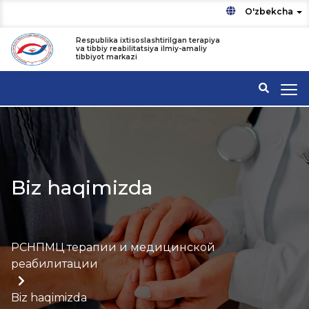
O'zbekcha
Respublika ixtisoslashtirilgan terapiya
va tibbiy reabilitatsiya ilmiy-amaliy
tibbiyot markazi
Biz haqimizda
РСНПМЦ терапии и медицинской
реабилитации
Biz haqimizda