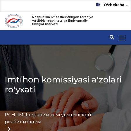
O'zbekcha
Respublika ixtisoslashtirilgan terapiya
va tibbiy reabilitatsiya ilmiy-amaliy
tibbiyot markazi
Imtihon komissiyasi a'zolari
ro'yxati
РСНПМЦ терапии и медицинской
реабилитации