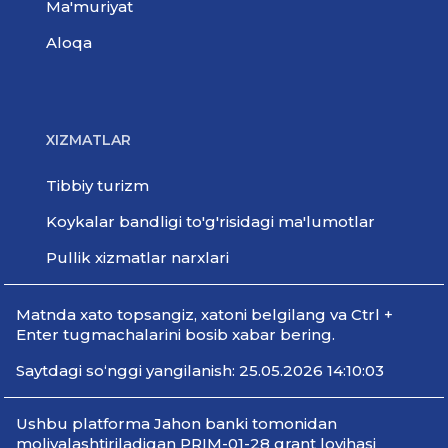
Ma'muriyat
Aloqa
XIZMATLAR
Tibbiy turizm
Koykalar bandligi to'g'risidagi ma'lumotlar
Pullik xizmatlar narxlari
Мatnda xato topsangiz, xatoni belgilang va Ctrl +
Enter tugmachalarini bosib xabar bering.
Saytdagi so‘nggi yangilanish: 25.05.2026 14:10:03
Ushbu platforma Jahon banki tomonidan
moliyalashtiriladigan PRIM-01-28 grant loyihasi