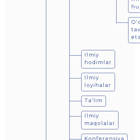
hu
O'
ta
et
Ilmiy
hodimlar
Ilmiy
loyihalar
Ta'lim
Ilmiy
maqolalar
Konferensiya