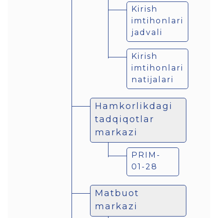
Kirish
imtihonlari
jadvali
Kirish
imtihonlari
natijalari
Hamkorlikdagi
tadqiqotlar
markazi
PRIM-
01-28
Matbuot
markazi