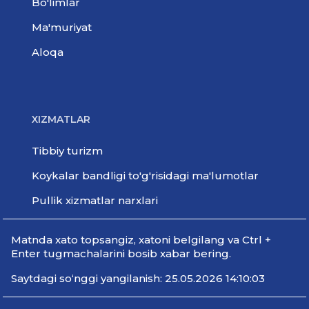
Bo'limlar
Ma'muriyat
Aloqa
XIZMATLAR
Tibbiy turizm
Koykalar bandligi to'g'risidagi ma'lumotlar
Pullik xizmatlar narxlari
Мatnda xato topsangiz, xatoni belgilang va Ctrl +
Enter tugmachalarini bosib xabar bering.
Saytdagi so‘nggi yangilanish: 25.05.2026 14:10:03