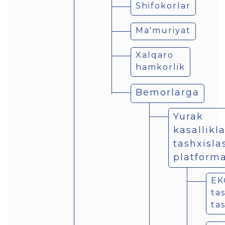
Shifokorlar
Ma'muriyat
Xalqaro
hamkorlik
Bemorlarga
Yurak
kasallikla
tashxisla
platforma
EK
ta
tas