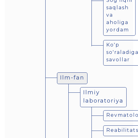
Sog'liqni
saqlash
va
aholiga
yordam
Ko'p
so'raladig
savollar
Ilm-fan
Ilmiy
laboratoriya
Revmatolo
Reabilitat