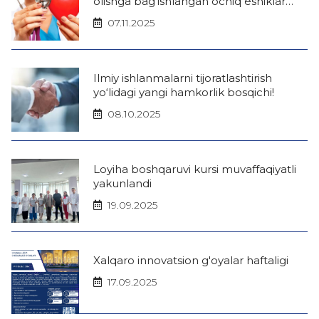
olishga bag‘ishlangan ochiq eshiklar
kuni
07.11.2025
Ilmiy ishlanmalarni tijoratlashtirish
yo‘lidagi yangi hamkorlik bosqichi!
08.10.2025
Loyiha boshqaruvi kursi muvaffaqiyatli
yakunlandi
19.09.2025
Xalqaro innovatsion g'oyalar haftaligi
17.09.2025