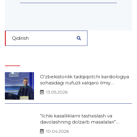
O‘zbekistonlik tadqiqotchi kardiologiya
sohasidagi nufuzli xalqaro ilmiy
mukofotga sazovor bo‘ldi
13.05.2026
“Ichki kasalliklarni tashxislash va
davolashning dolzarb masalalari”
mavzusida Xalqaro terapevtlar forumi
10.04.2026