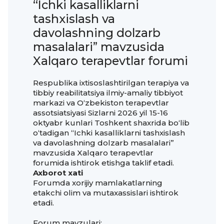
“Ichki kasalliklarni
tashxislash va
davolashning dolzarb
masalalari” mavzusida
Xalqaro terapevtlar forumi
Respublika ixtisoslashtirilgan terapiya va
tibbiy reabilitatsiya ilmiy-amaliy tibbiyot
markazi va O‘zbekiston terapevtlar
assotsiatsiyasi Sizlarni 2026 yil 15-16
oktyabr kunlari Toshkent shaxrida bo‘lib
o‘tadigan “Ichki kasalliklarni tashxislash
va davolashning dolzarb masalalari”
mavzusida Xalqaro terapevtlar
forumida ishtirok etishga taklif etadi.
Axborot xati
Forumda xorijiy mamlakatlarning
etakchi olim va mutaxassislari ishtirok
etadi.
Forum mavzulari: