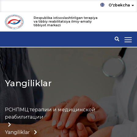
O'zbekcha
Respublika ixtisoslashtirilgan terapiya
va tibbiy reabilitatsiya ilmiy-amaliy
tibbiyot markazi
Yangiliklar
РСНПМЦ терапии и медицинской
реабилитации
Yangiliklar