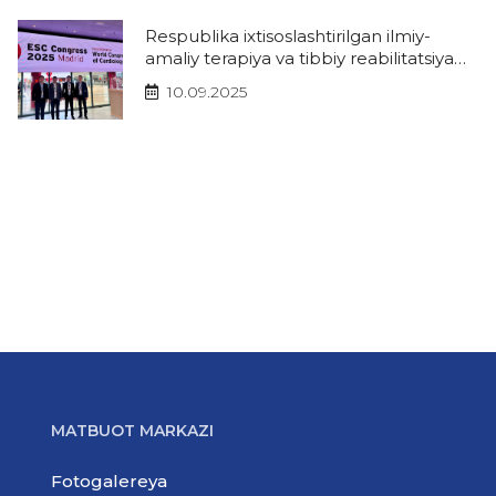
Respublika ixtisoslashtirilgan ilmiy-
amaliy terapiya va tibbiy reabilitatsiya
markazi delegatsiyasi Madrid shahrida
10.09.2025
bo‘lib o‘tgan Yevropa Kardiologlar
Kongressida
MATBUOT MARKAZI
Fotogalereya