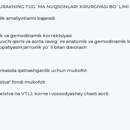
URAKNING TUG`MA NUQSONLARI XIRURGIYASI BO`LIMI
ik amaliyotlarini bajaradi
k va gemodinamik korrektsiyasi
riluvchi qismi va aorta ravog`ini anatomik va gemodinamik k
tiyasini jarroxlik yo`li bilan davolash
arkasida qatnashganlik uchun mukofot
tstva" fondi mukofoti
stva na VTLJ, korne i vosxodyashey chasti aorti.