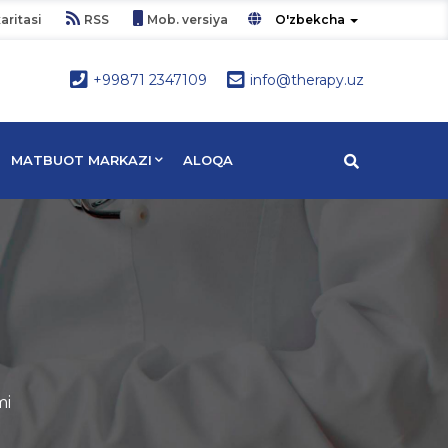
aritasi
RSS
Mob. versiya
O'zbekcha
+99871 2347109
info@therapy.uz
MATBUOT MARKAZI
ALOQA
mi