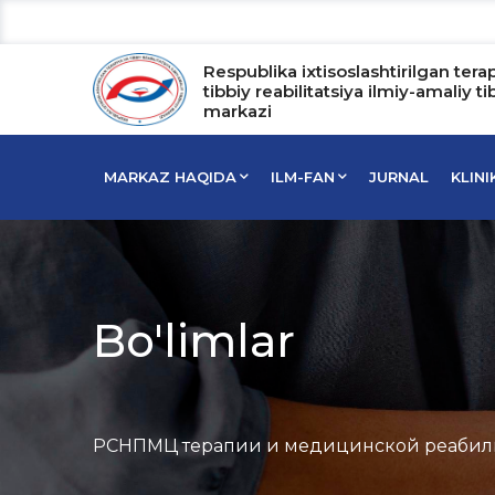
Respublika ixtisoslashtirilgan tera
tibbiy reabilitatsiya ilmiy-amaliy ti
markazi
MARKAZ HAQIDA
ILM-FAN
JURNAL
KLIN
Bo'limlar
РСНПМЦ терапии и медицинской реабил