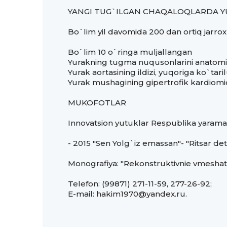
YANGI TUG`ILGAN CHAQALOQLARDA Y
Bo`lim yil davomida 200 dan ortiq jarroxl
Bo`lim 10 o`ringa muljallangan
Yurakning tugma nuqusonlarini anatomi
Yurak aortasining ildizi, yuqoriga ko`ta
Yurak mushagining gipertrofik kardiomiopa
MUKOFOTLAR
Innovatsion yutuklar Respublika yaram
- 2015 "Sen Yolg`iz emassan"- "Ritsar de
Monografiya: "Rekonstruktivnie vmeshatel
Telefon: (99871) 271-11-59, 277-26-92;
Е-mail: hakim1970@yandex.ru.