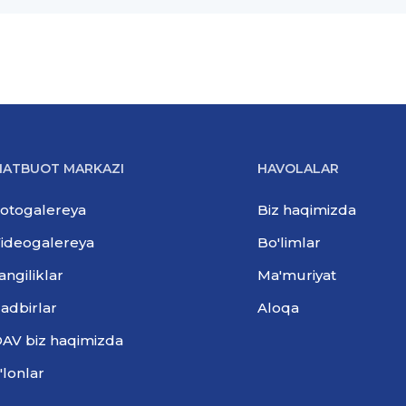
ATBUOT MARKAZI
HAVOLALAR
otogalereya
Biz haqimizda
ideogalereya
Bo'limlar
angiliklar
Ma'muriyat
adbirlar
Aloqa
AV biz haqimizda
'lonlar