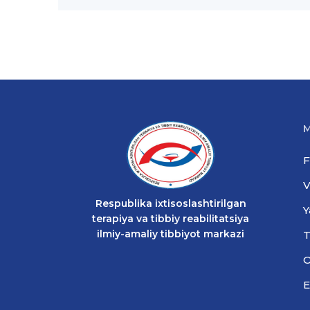
M
F
V
Respublika ixtisoslashtirilgan
Y
terapiya va tibbiy reabilitatsiya
ilmiy-amaliy tibbiyot markazi
T
O
E