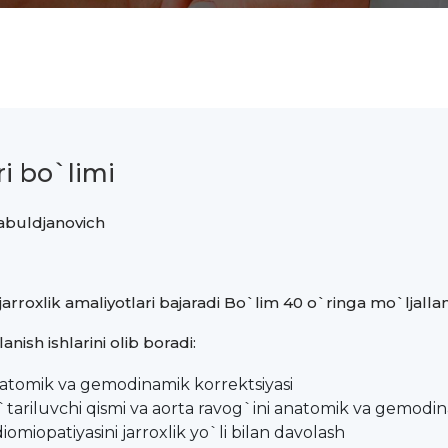
i bo`limi
Kabuldjanovich
jarroxlik amaliyotlari bajaradi Bo`lim 40 o`ringa mo`ljall
nish ishlarini olib boradi:
atomik va gemodinamik korrektsiyasi
ko`tariluvchi qismi va aorta ravog`ini anatomik va gemodin
omiopatiyasini jarroxlik yo`li bilan davolash