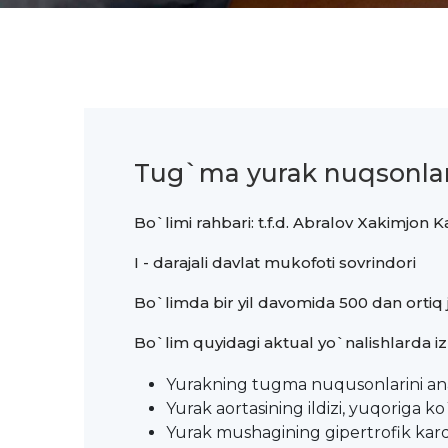
Tug`ma yurak nuqsonlar
Bo`limi rahbari: t.f.d. Abralov Xakimjon 
I - darajali davlat mukofoti sovrindori
Bo`limda bir yil davomida 500 dan ortiq 
Bo`lim quyidagi aktual yo`nalishlarda izla
Yurakning tugma nuqusonlarini an
Yurak aortasining ildizi, yuqoriga 
Yurak mushagining gipertrofik kardi