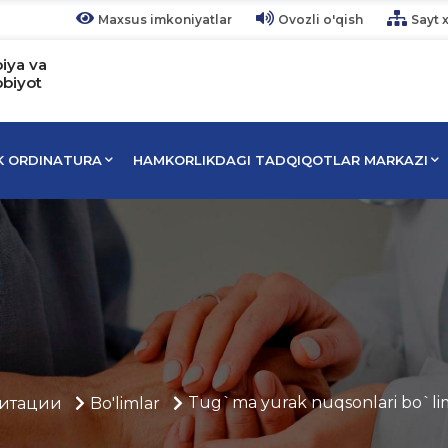
Maxsus imkoniyatlar
Ovozli o'qish
Sayt x
piya va
bbiyot
IK ORDINATURA
HAMKORLIKDAGI TADQIQOTLAR MARKAZI
Tug`ma yurak nuqsonlari bo`li
итации
Bo'limlar