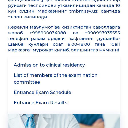
рўйхати тест синови ўтказилишидан камида 10
кун олдин Марказнинг tmbm.ssv.uz сайтида
эълон қилинади.
Керакли маълумот ва қизиқтирган саволларга
жавоб +998900034988 ва +998997935555
телефон рақам орқали хафтанинг душанба-
шанба кунлари соат 9:00-18:00 гача "Call
марказга" мурожат қилиб, олишингиз мумкин!
Admission to clinical residency
List of members of the examination
committee
Entrance Exam Schedule
Entrance Exam Results