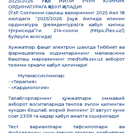
2025/2026 ЎҚУВ ЙИЛИ УЧУН КЛИНИК
ОРДИНАТУРАГА ҚАБУЛ ҚИЛАДИ!
(ЎзР Соғликни сақлаш вазирининг 2025 йил 18
июлдаги “2025/2026 ўқув йилида клиник
ординатура (резидентура)га қабул қилиш
тўғрисида”ги 214-сонли (https://lex.uz/)
буйруғи асосида)
Хужжатлар фақат электрон шаклда Тиббиёт ва
фармацевтика ходимларининг малакасини
баҳолаш марказининг medtoifa.ssv.uz ахборот
тизими орқали қабул қилинади!
Мутахассисликлар:
- «Терапия»
- «Кардиология»
Талабгорларнинг ҳужжатлари оммавий
ахборот воситаларида танлов эълон қилинган
кундан бошлаб, жорий йилнинг 21 август куни
соат 23:59 га қадар қабул амалга оширилади!
Тест вариантлари тафсилотлари ва
фойдаланиш учун тавсия этилган адабиётлар