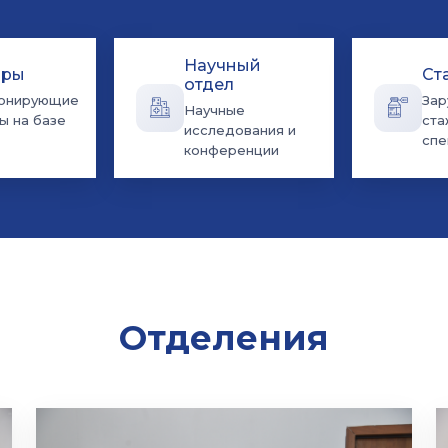
Научный
дры
Ст
отдел
онирующие
За
Научные
ы на базе
ста
исследования и
спе
конференции
Отделения