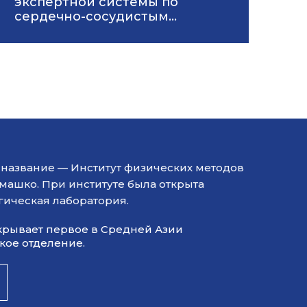
экспертной системы по
сердечно-сосудистым
заболеваниям с
использованием
искусственного интеллекта
(iOS)
ил название — Институт физических методов
емашко. При институте была открыта
гическая лаборатория.
открывает первое в Средней Азии
ое отделение.​